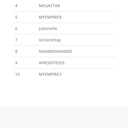
4
MEGASTAR
5
MYEMPIRE8
6
Jubline94
7
Victorontop
8
NNAMDINNAMDI
9
AFRODITEISIS
10
MYEMPIRE3