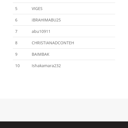
5
VIGES
6
iBRAHIMABU25
7
abu10911
8
CHRISTIANADCONTEH
9
BAIMBAK
10
Ishakamara232